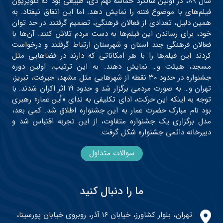
سال ۸۹، در اولین سالگرد حماسه نهم دی، طبیعی بود که تلویزیون
فیلم‌های با موضوع فتنه را نمایش دهد. اما این اتفاق نیفتاد. به
همین دلیل، تعدادی از فعالان فرهنگی، تصمیم گرفتند در حد توان
خود، برای رساندن این فیلم‌ها به دست مردم تلاش کنند. آن‌ها با
فعالان فرهنگی چند استان و شهرستان ارتباط گرفتند و درخواست
کردند این فیلم‌ها را با هر امکاناتی که دارند در فضاهایی مثل
مسجد، هیئت و… نمایش دهند. به این ترتیب، اولین دوره
جشنواره در حدود ۳۰ نقطه از شهرهایی مثل مشهد، جیرفت، تبریز،
تهران و… به صورت مردمی برگزار شد و حدود ۱۹ اثر اکران شدند. با
توجه به اینکه این حرکت، ادای تکلیفی به ندای «أین عمار» رهبری
بود نام مبارک حضرت عمار به این جشنواره اطلاق شد. کمی بعد،
مدل برگزاری یک جشنواره متفاوت، از این تجربه اقتباس شد و
دبیرخانه دائمی جشنواره شکل گرفت.
سوالات متداول
ما را دنبال کنید
تهران، بلوار کشاورز، خیابان ۱۶ آذر، روبروی خیابان پورسینا،