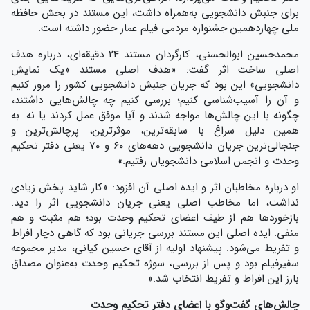
برای جنبش دانشجویی به‌همراه داشت، این مستند در بخش حافظه
ملی چهاردهمین جشنواره مردمی فیلم عمار حضور داشته است.
محمدحسین ابوالحسنی، کارگردان مستند ۲۴ دقیقه‌ای، درباره هدف
اصلی ساخت اثر گفت: «هدف اصلی مستند «یک نمایش
دانشجویی» این بود که جریان جنبش دانشجویی کشور را مرور کنیم
و آن را آسیب‌شناسی کنیم؛ بررسی کنیم چه چالش‌هایی داشتند،
چگونه با این چالش‌ها مواجه شدند و آیا موفق عمل کردند یا نه. به
همین دلیل سراغ با سابقه‌ترین، موثرترین، پرچالش‌ترین و
جنجالی‌ترین جریان دانشجویی دهه‌های ۶۰ و ۷۰ یعنی دفتر تحکیم
وحدت و انجمن اسلامی دانشجویان رفتیم.»
او درباره مخاطبان اثر و ایده اصلی آن افزود: «کار شاید پخش زیادی
نداشت، اما مخاطب اصلی یعنی جریان دانشجویی اثر را دید.
بازخوردها هم از طیف اعضای تحکیم وحدت بود؛ هم مثبت و هم
منفی. ایده اصلی این مستند بررسی جریانی بود که گاهی دچار افراط
و تفریط می‌شود. پیشنهاد اولیه از آقای حسین کیانی، مدیر مجموعه
سفیرفیلم بود و پس از بررسی، سوژه تحکیم وحدت به‌عنوان مصداق
بارز این افراط و تفریط انتخاب شد.»
چالش‌های گفت‌وگو با اعضای دفتر تحکیم وحدت