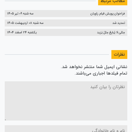
مطالب مرتبط
فراخوان پویش قیام راویان
سه شنبه 09 تیر 1405
تمدید شد
سه شنبه 08 اردیبهشت 1405
مِثلی لا یُبایِعُ مِثلَ یَزید
یکشنبه 24 اسفند 1404
نظرات
نشانی ایمیل شما منتشر نخواهد شد.
تمام فیلدها اجباری می‌باشند.