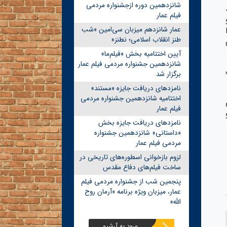
شانزدهمین دوره ازجشنواره مردمی
فیلم عمار
عمار شانزدهم میزبان سی‌امین «شب
طنز انقلاب اسلامی؛ نطنز»
آیین اختتامیه بخش «فیلم‌ما»
شانزدهمین جشنواره مردمی فیلم عمار
برگزار شد
نامزدهای دریافت جایزه «مستند»
اختتامیه شانزدهمین جشنواره مردمی
فیلم عمار
نامزدهای دریافت جایزه بخش
«داستانی» شانزدهمین جشنواره
مردمی فیلم عمار
لزوم بازخوانی اسطوره‌های تاریخی در
ساخت فیلم‌های دفاع مقدس
پنجمین شب از جشنواره مردمی فیلم
عمار، میزبان ویژه برنامه «آرمان روح
الله»
ورود به آرشیو