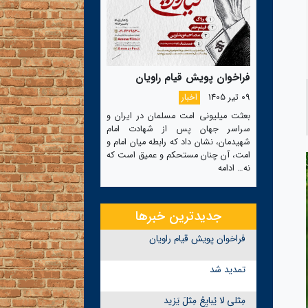
فراخوان پویش قیام راویان
09 تیر 1405
اخبار
بعثت میلیونی امت مسلمان در ایران و
سراسر جهان پس از شهادت امام
شهیدمان، نشان داد که رابطه میان امام و
امت، آن چنان مستحکم و عمیق است که
نه…
ادامه
جدیدترین خبرها
فراخوان پویش قیام راویان
تمدید شد
مِثلی لا یُبایِعُ مِثلَ یَزید