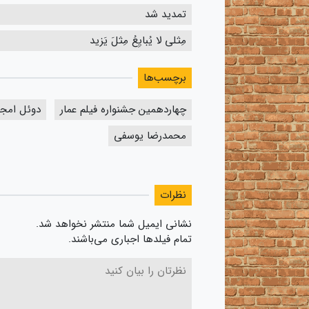
تمدید شد
مِثلی لا یُبایِعُ مِثلَ یَزید
برچسب‌ها
چهاردهمین جشنواره فیلم عمار
دوئل امجد
محمدرضا یوسفی
نظرات
نشانی ایمیل شما منتشر نخواهد شد.
تمام فیلدها اجباری می‌باشند.