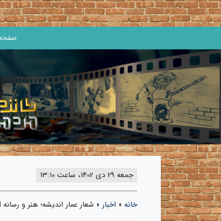
صفحه 
جمعه 29 دی 1402، ساعت 13:10
خانه
»
اخبار
»
شعار عمار اندیشه؛ هنر و رسانه