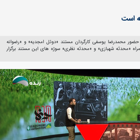
نه است
 حضور محمدرضا یوسفی کارگردان مستند «دوئل امجدیه» و «رضوانه
گردان «محدثه به توان2» به همراه «محدثه شهبازی» و «محدثه نظری» سوژه های این مستند برگزار