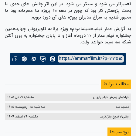
تعمیر‌کار می شود و مبتکر می شود. در این اثر چالش های حدی ما
بحث پژوهش کار بود که چون در دهه ۶۰ پروژه ها محرمانه بود ما
مجبور شدیم به سراغ مدیران پروژه های آن دوره برویم.
به گزارش عمار فیلم،«سینمامردم» ویژه برنامه تلویزیونی چهاردهمین
جشنواره فیلم عمار از 20 دی‌ماه آغاز و تا پایان جشنواره به روی آنتن
شبکه سه سیما خواهد رفت.
https://ammarfilm.ir/?p=33515
مطالب مرتبط
فراخوان پویش قیام راویان
سه شنبه 09 تیر 1405
تمدید شد
سه شنبه 08 اردیبهشت 1405
مِثلی لا یُبایِعُ مِثلَ یَزید
یکشنبه 24 اسفند 1404
برچسب‌ها