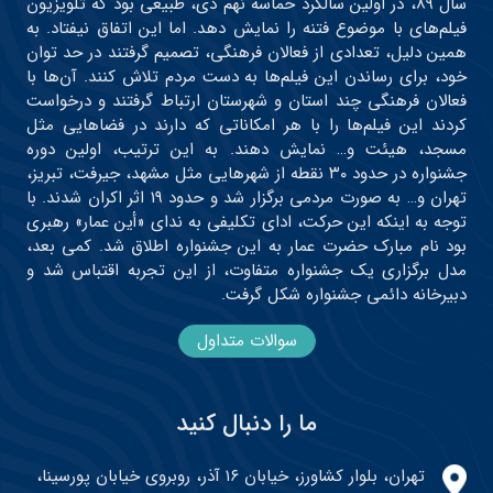
سال ۸۹، در اولین سالگرد حماسه نهم دی، طبیعی بود که تلویزیون
فیلم‌های با موضوع فتنه را نمایش دهد. اما این اتفاق نیفتاد. به
همین دلیل، تعدادی از فعالان فرهنگی، تصمیم گرفتند در حد توان
خود، برای رساندن این فیلم‌ها به دست مردم تلاش کنند. آن‌ها با
فعالان فرهنگی چند استان و شهرستان ارتباط گرفتند و درخواست
کردند این فیلم‌ها را با هر امکاناتی که دارند در فضاهایی مثل
مسجد، هیئت و… نمایش دهند. به این ترتیب، اولین دوره
جشنواره در حدود ۳۰ نقطه از شهرهایی مثل مشهد، جیرفت، تبریز،
تهران و… به صورت مردمی برگزار شد و حدود ۱۹ اثر اکران شدند. با
توجه به اینکه این حرکت، ادای تکلیفی به ندای «أین عمار» رهبری
بود نام مبارک حضرت عمار به این جشنواره اطلاق شد. کمی بعد،
مدل برگزاری یک جشنواره متفاوت، از این تجربه اقتباس شد و
دبیرخانه دائمی جشنواره شکل گرفت.
سوالات متداول
ما را دنبال کنید
تهران، بلوار کشاورز، خیابان ۱۶ آذر، روبروی خیابان پورسینا،