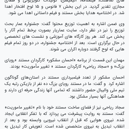
های نماهنگ، فیلمنامه، انیمیشن، تولیدات تلویزیونی و فضای
مجازی تقدیر گردید. در این بخش ۷ فانوس و 15 لوح افتخار اهدا
شد. در اختتامیه هدایا بخش مستند و فیلم داستانی اهدا می شود.
وی ضمن اشاره به اهمیت توزیع محتوا گفت: جشنواره عمار بحث
توزیع را نیز در نظر دارد، سایت عماریار بصورت برخط تمام آثار را
پخش می کند. هر روز کارگاه های آموزشی و نشست های تخصصی
در حال برگزاری است. بعد از اختتامیه جشنواره، در دو روز تمام فیلم
هایی که لوح گرفتند دوباره اکران می شوند.
مهمان این قسمت از برنامه «احسان مشکور» کارگردان مستند «رویای
بزرگ» و «سجاد ریاحی» کارگردان مستند « تغییر مأموریت» بودند.
احسان مشکور از تعدد فیلمبرداری مستند در استان‌های گوناگون
اشاره کرد و گفت: ما در مستند رویای بزرگ ده نفر از بازیکن رتبه یک
تیم ملی والیبال حضور داشتند که تمامی آنها زندگی حرفه ای دارند و
هماهنگی آنها بسیار مشکل بود.
سجاد ریاحی نیز از فضای ساخت مستند خود با نام «تغییر ماموریت»
گفت: مستند به روایت پیشرفت می پردازد که با تفکر انقلابی ایجاد
شده. نیروی هوایی که قبل از انقلاب نیرویی وابسته بود و بعد از
انقلاب تبدیل به نیروی متخصص شده است. تعویض کار تبدیل به