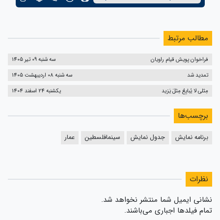
مطالب مرتبط
فراخوان پویش قیام راویان
سه شنبه 09 تیر 1405
تمدید شد
سه شنبه 08 اردیبهشت 1405
مِثلی لا یُبایِعُ مِثلَ یَزید
یکشنبه 24 اسفند 1404
برچسب‌ها
برنامه نمایش
جدول نمایش
سینما‌فلسطین
عمار
نظرات
نشانی ایمیل شما منتشر نخواهد شد.
تمام فیلدها اجباری می‌باشند.