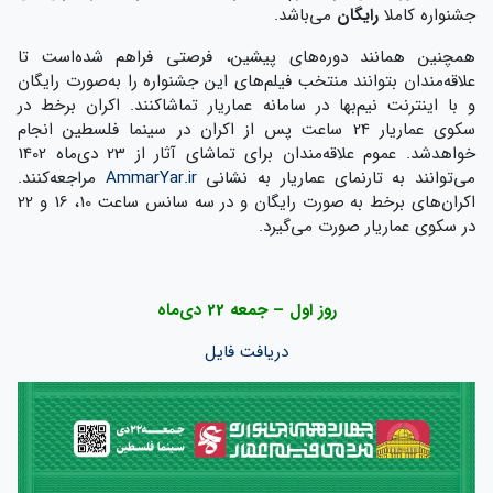
جشنواره کاملا
رایگان
می‌باشد.
همچنین همانند دوره‌های پیشین، فرصتی فراهم شده‌است تا
علاقه‌مندان بتوانند منتخب فیلم‌های این جشنواره را به‌صورت رایگان
و با اینترنت نیم‌بها در سامانه عماریار تماشاکنند. اکران برخط در
سکوی عماریار 24 ساعت پس از اکران در سینما فلسطین انجام
خواهدشد. عموم علاقه‌مندان برای تماشای آثار از 23 دی‌ماه 1402
می‌توانند به تارنمای عماریار به نشانی
AmmarYar.ir
مراجعه‌کنند.
اکران‌های برخط به صورت رایگان و در سه سانس ساعت 10، 16 و 22
در سکوی عماریار صورت می‌گیرد.
روز اول – جمعه 22 دی‌ماه
دریافت فایل