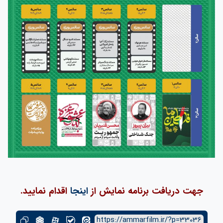
جهت دریاف
ت برنامه نمایش از
اینجا
اقدام نمایید.
https://ammarfilm.ir/?p=33036