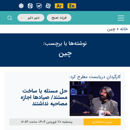
فرزند صبح
دبیر دلیر
خانه
»
چین
نوشته‌ها با برچسب:
چین
کارگردان دریابست مطرح کرد:
حل مسئله با ساخت
مستند/ صیادها اجازه
مصاحبه نداشتند
بدون دسته‌بندی
پنجشنبه 28 فروردین 1404، ساعت 16:59