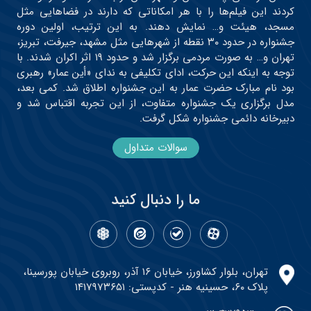
کردند این فیلم‌ها را با هر امکاناتی که دارند در فضاهایی مثل
مسجد، هیئت و… نمایش دهند. به این ترتیب، اولین دوره
جشنواره در حدود ۳۰ نقطه از شهرهایی مثل مشهد، جیرفت، تبریز،
تهران و… به صورت مردمی برگزار شد و حدود ۱۹ اثر اکران شدند. با
توجه به اینکه این حرکت، ادای تکلیفی به ندای «أین عمار» رهبری
بود نام مبارک حضرت عمار به این جشنواره اطلاق شد. کمی بعد،
مدل برگزاری یک جشنواره متفاوت، از این تجربه اقتباس شد و
دبیرخانه دائمی جشنواره شکل گرفت.
سوالات متداول
ما را دنبال کنید
تهران، بلوار کشاورز، خیابان ۱۶ آذر، روبروی خیابان پورسینا،
پلاک ۶۰، حسینیه هنر - کدپستی: ۱۴۱۷۹۷۳۶۵۱