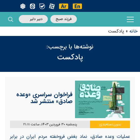
فرزند صبح
دبیر دلیر
خانه
»
پادکست
نوشته‌ها با برچسب:
پادکست
فراخوان سراسری «وعده
صادق» منتشر شد
بدون دسته‌بندی
پنجشنبه 30 فروردین 1403، ساعت 21:11
عملیات وعده صادق، نماد بغض فروخفته مردم ایران در برابر