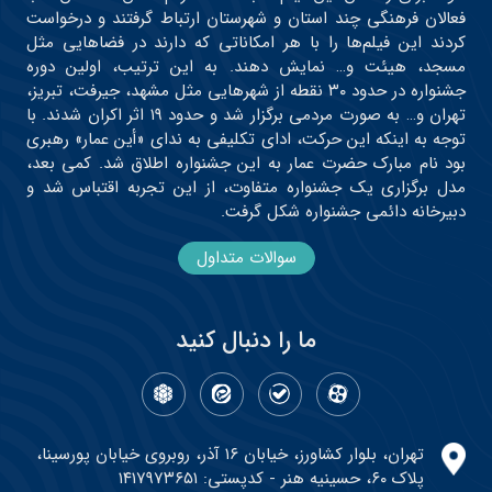
فعالان فرهنگی چند استان و شهرستان ارتباط گرفتند و درخواست
کردند این فیلم‌ها را با هر امکاناتی که دارند در فضاهایی مثل
مسجد، هیئت و… نمایش دهند. به این ترتیب، اولین دوره
جشنواره در حدود ۳۰ نقطه از شهرهایی مثل مشهد، جیرفت، تبریز،
تهران و… به صورت مردمی برگزار شد و حدود ۱۹ اثر اکران شدند. با
توجه به اینکه این حرکت، ادای تکلیفی به ندای «أین عمار» رهبری
بود نام مبارک حضرت عمار به این جشنواره اطلاق شد. کمی بعد،
مدل برگزاری یک جشنواره متفاوت، از این تجربه اقتباس شد و
دبیرخانه دائمی جشنواره شکل گرفت.
سوالات متداول
ما را دنبال کنید
تهران، بلوار کشاورز، خیابان ۱۶ آذر، روبروی خیابان پورسینا،
پلاک ۶۰، حسینیه هنر - کدپستی: ۱۴۱۷۹۷۳۶۵۱