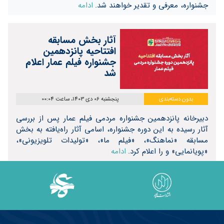
جشنواره، معرفی و تقدیر خواهند شد.
ادامه
آثار بخش مسابقه
افتتاحیه پانزدهمین
جشنواره فیلم عمار اعلام
شد
بدون دسته‌بندی
پنجشنبه 06 دی 1403، ساعت 00:04
دبیرخانه پانزدهمین جشنواره مردمی فیلم عمار پس از بررسی‌
آثار رسیده به این دوره جشنواره، اسامی آثار راه‌یافته به بخش
مسابقه «نماهنگ»، «فیلم ما»، «تولیدات تلویزیونی»،
«پویانمایی» و را اعلام کرد.
ادامه