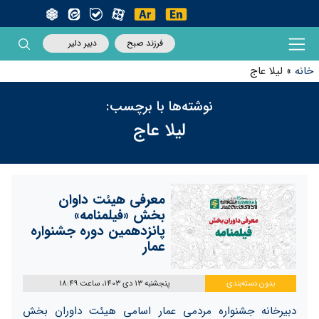
فرزند صبح
دبیر دلیر
خانه
»
لیلا عاج
نوشته‌ها با برچسب:
لیلا عاج
معرفی هیئت داوان
بخش «فیلمنامه»
پانزدهمین دوره جشنواره
عمار
بدون دسته‌بندی
پنجشنبه 13 دی 1403، ساعت 18:49
دبیرخانه جشنواره مردمی عمار اسامی هیئت داوران بخش