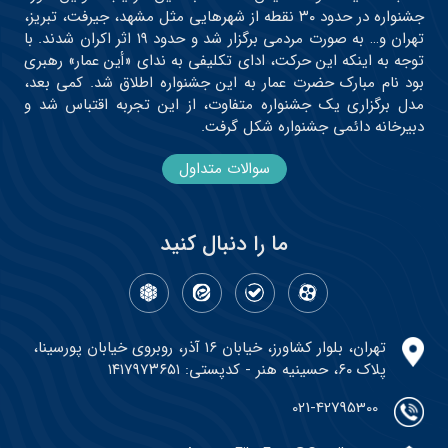
جشنواره در حدود ۳۰ نقطه از شهرهایی مثل مشهد، جیرفت، تبریز،
تهران و… به صورت مردمی برگزار شد و حدود ۱۹ اثر اکران شدند. با
توجه به اینکه این حرکت، ادای تکلیفی به ندای «أین عمار» رهبری
بود نام مبارک حضرت عمار به این جشنواره اطلاق شد. کمی بعد،
مدل برگزاری یک جشنواره متفاوت، از این تجربه اقتباس شد و
دبیرخانه دائمی جشنواره شکل گرفت.
سوالات متداول
ما را دنبال کنید
تهران، بلوار کشاورز، خیابان ۱۶ آذر، روبروی خیابان پورسینا،
پلاک ۶۰، حسینیه هنر - کدپستی: ۱۴۱۷۹۷۳۶۵۱
021-42795300