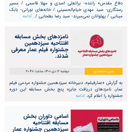
دفاع مقدس» راننده- براتعلی اسدی و مهلا قاسمی / مسیر
رستگاری- سید مهدی خیام‌الحسینی / خانه‌های نورانی- بابک
مینایی / پهلوانان نمی‌میرند- سید رضا بطحایی /…
ادامه
نامزدهای بخش مسابقه
افتتاحیه سیزدهمین
جشنواره فیلم عمار معرفی
شدند.
بدون دسته‌بندی
دوشنبه 12 دی 1401، ساعت 20:48
به گزارش «عمارفیلم»، دبیرخانه سیزدهمین جشنواره مردمی فیلم
عمار، نامزدهای دریافت جایزه پنج بخش مسابقه این دوره
جشنواره را اعلام کرد.
ادامه
اسامی داوران بخش
مسابقه افتتاحیه
سیزدهمین جشنواره عمار