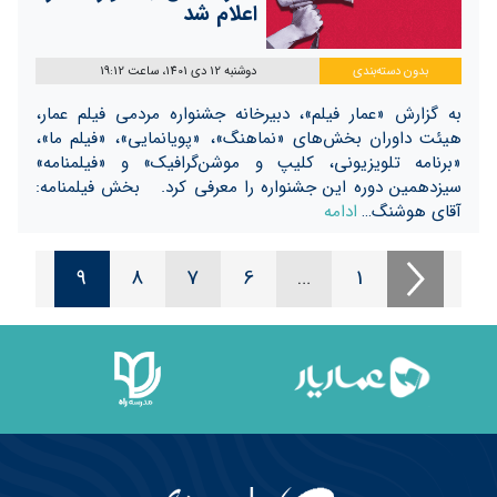
اعلام شد
بدون دسته‌بندی
دوشنبه 12 دی 1401، ساعت 19:12
به گزارش «عمار فیلم»، دبیرخانه جشنواره مردمی فیلم عمار،
هیئت داوران بخش‌های «نماهنگ»، «پویانمایی»، «فیلم ما»،
«برنامه تلویزیونی، کلیپ و موشن‌گرافیک» و «فیلمنامه»
سیزدهمین دوره این جشنواره را معرفی کرد. بخش فیلمنامه:
آقای هوشنگ…
ادامه
9
8
7
6
…
1