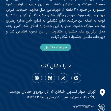
مسجد، هیئت و… نمایش دهند. به این ترتیب، اولین دوره
جشنواره در حدود ۳۰ نقطه از شهرهایی مثل مشهد، جیرفت، تبریز،
تهران و… به صورت مردمی برگزار شد و حدود ۱۹ اثر اکران شدند. با
توجه به اینکه این حرکت، ادای تکلیفی به ندای «أین عمار» رهبری
بود نام مبارک حضرت عمار به این جشنواره اطلاق شد. کمی بعد،
مدل برگزاری یک جشنواره متفاوت، از این تجربه اقتباس شد و
دبیرخانه دائمی جشنواره شکل گرفت.
سوالات متداول
ما را دنبال کنید
تهران، بلوار کشاورز، خیابان ۱۶ آذر، روبروی خیابان پورسینا،
پلاک ۶۰، حسینیه هنر - کدپستی: ۱۴۱۷۹۷۳۶۵۱
021-42795300