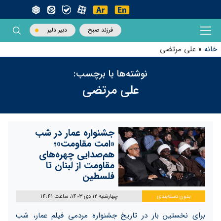
فرزند صبح
دبیر دلیر
خانه
»
علی مرتضی
نوشته‌ها با برچسب:
علی مرتضی
جشنواره عمار در شب
«امت مقاومت»؛
هم‌صدایی چهره‌های
مقاومت از لبنان تا
فلسطین
بدون دسته‌بندی
چهارشنبه 12 دی 1403، ساعت 14:41
برای نخستین بار در تاریخ جشنواره مردمی فیلم عمار، شب