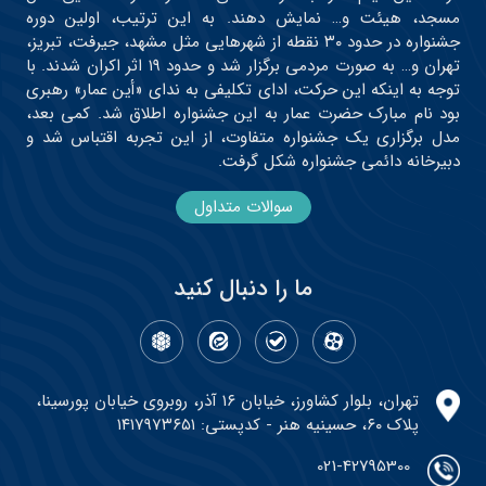
مسجد، هیئت و… نمایش دهند. به این ترتیب، اولین دوره
جشنواره در حدود ۳۰ نقطه از شهرهایی مثل مشهد، جیرفت، تبریز،
تهران و… به صورت مردمی برگزار شد و حدود ۱۹ اثر اکران شدند. با
توجه به اینکه این حرکت، ادای تکلیفی به ندای «أین عمار» رهبری
بود نام مبارک حضرت عمار به این جشنواره اطلاق شد. کمی بعد،
مدل برگزاری یک جشنواره متفاوت، از این تجربه اقتباس شد و
دبیرخانه دائمی جشنواره شکل گرفت.
سوالات متداول
ما را دنبال کنید
تهران، بلوار کشاورز، خیابان ۱۶ آذر، روبروی خیابان پورسینا،
پلاک ۶۰، حسینیه هنر - کدپستی: ۱۴۱۷۹۷۳۶۵۱
021-42795300