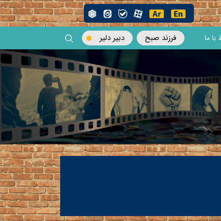
فرزند صبح
دبیر دلیر
 با ما