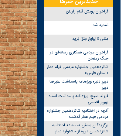
جدیدترین خبرها
فراخوان پویش قیام راویان
تمدید شد
مِثلی لا یُبایِعُ مِثلَ یَزید
فراخوان مردمی همکاری رسانه‌ای در
جنگ رمضان
شانزدهمین جشنواره مردمی فیلم عمار
«استان فارس»
دبیرِ دلیر؛ ویژه‌نامه پاسداشت علیرضا
دبیر
فرزند صبح؛ ویژه‌نامه پاسداشت استاد
بهروز افخمی
آنچه در اختتامیه شانزدهمین جشنواره
مردمی فیلم عمار گذشت
برگزیدگان بخش «مستند» اختتامیه
شانزدهمین دوره از جشنواره عمار