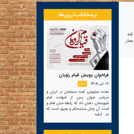
پرمخاطب‌ترین‌ها
شد.
مار
فراخوان پویش قیام راویان
09 تیر 1405
اخبار
بعثت میلیونی امت مسلمان در ایران و
سراسر جهان پس از شهادت امام
شهیدمان، نشان داد که رابطه میان امام و
امت، آن چنان مستحکم و عمیق است که
نه…
ادامه