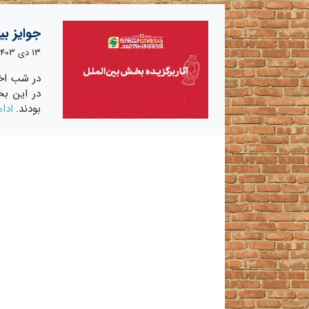
جوایز بی
13 دی 1403
در شب اخت
در این بخ
بودند.
ادام