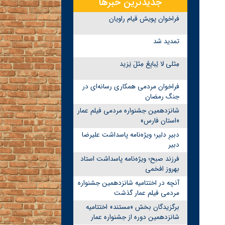
جدیدترین خبرها
فراخوان پویش قیام راویان
تمدید شد
مِثلی لا یُبایِعُ مِثلَ یَزید
فراخوان مردمی همکاری رسانه‌ای در
جنگ رمضان
شانزدهمین جشنواره مردمی فیلم عمار
«استان فارس»
دبیرِ دلیر؛ ویژه‌نامه پاسداشت علیرضا
دبیر
فرزند صبح؛ ویژه‌نامه پاسداشت استاد
بهروز افخمی
آنچه در اختتامیه شانزدهمین جشنواره
مردمی فیلم عمار گذشت
برگزیدگان بخش «مستند» اختتامیه
شانزدهمین دوره از جشنواره عمار