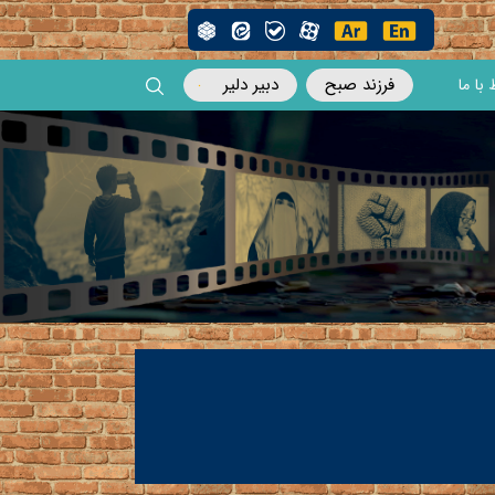
فرزند صبح
دبیر دلیر
 با ما