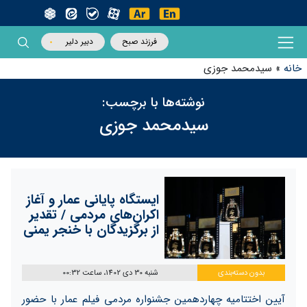
فرزند صبح
دبیر دلیر
خانه
»
سیدمحمد جوزی
نوشته‌ها با برچسب:
سیدمحمد جوزی
ایستگاه پایانی عمار و آغاز
اکران‌های مردمی / تقدیر
از برگزیدگان با خنجر یمنی
بدون دسته‌بندی
شنبه 30 دی 1402، ساعت 00:32
آیین اختتامیه چهاردهمین جشنواره مردمی فیلم عمار با حضور