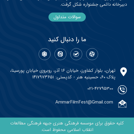
دبیرخانه دائمی جشنواره شکل گرفت.
سوالات متداول
ما را دنبال کنید
تهران، بلوار کشاورز، خیابان ۱۶ آذر، روبروی خیابان پورسینا،
پلاک ۶۰، حسینیه هنر - کدپستی: ۱۴۱۷۹۷۳۶۵۱
021-42795300
AmmarFilmFest@Gmail.com
کلیه حقوق برای موسسه فرهنگی هنری جبهه فرهنگی مطالعات
انقلاب اسلامی محفوظ است.