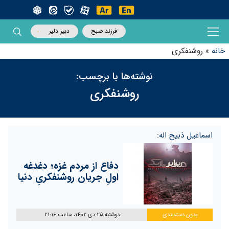
فرزند صبح
دبیر دلیر
خانه
»
روشنفکری
نوشته‌ها با برچسب:
روشنفکری
اسماعیل ذبیح اله:
دفاع از مردم غزه؛ دغدغه
اولِ جریان روشنفکریِ دنیا
بدون دسته‌بندی
دوشنبه 25 دی 1402، ساعت 21:16