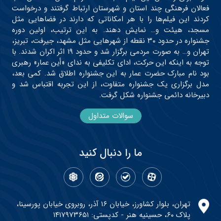
فعالان فرهنگی چند استان و شهرستان ارتباط گرفتند و درخواست
کردند این فیلم‌ها را با هر امکاناتی که دارند در فضاهایی مثل
مسجد، هیئت و… نمایش دهند. به این ترتیب، اولین دوره
جشنواره در حدود ۳۰ نقطه از شهرهایی مثل مشهد، جیرفت، تبریز،
تهران و… به صورت مردمی برگزار شد و حدود ۱۹ اثر اکران شدند. با
توجه به اینکه این حرکت، ادای تکلیفی به ندای «أین عمار» رهبری
بود نام مبارک حضرت عمار به این جشنواره اطلاق شد. کمی بعد،
مدل برگزاری یک جشنواره متفاوت، از این تجربه اقتباس شد و
دبیرخانه دائمی جشنواره شکل گرفت.
سوالات متداول
ما را دنبال کنید
تهران، بلوار کشاورز، خیابان ۱۶ آذر، روبروی خیابان پورسینا،
پلاک ۶۰، حسینیه هنر - کدپستی: ۱۴۱۷۹۷۳۶۵۱