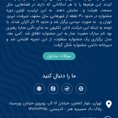
کردند این فیلم‌ها را با هر امکاناتی که دارند در فضاهایی مثل
مسجد، هیئت و… نمایش دهند. به این ترتیب، اولین دوره
جشنواره در حدود ۳۰ نقطه از شهرهایی مثل مشهد، جیرفت، تبریز،
تهران و… به صورت مردمی برگزار شد و حدود ۱۹ اثر اکران شدند. با
توجه به اینکه این حرکت، ادای تکلیفی به ندای «أین عمار» رهبری
بود نام مبارک حضرت عمار به این جشنواره اطلاق شد. کمی بعد،
مدل برگزاری یک جشنواره متفاوت، از این تجربه اقتباس شد و
دبیرخانه دائمی جشنواره شکل گرفت.
سوالات متداول
ما را دنبال کنید
تهران، بلوار کشاورز، خیابان ۱۶ آذر، روبروی خیابان پورسینا،
پلاک ۶۰، حسینیه هنر - کدپستی: ۱۴۱۷۹۷۳۶۵۱