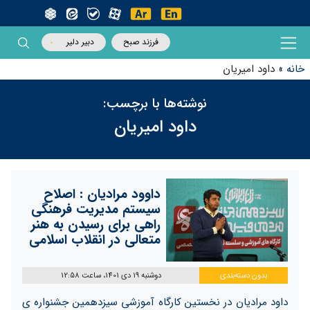
فرزند صبح
دبیر دلیر
خانه
»
داود امیریان
نوشته‌ها با برچسب:
داود امیریان
داوود مرادیان : اصلاح
سیستم مدیریت فرهنگی
راهی برای رسیدن به هنر
متعالی در انقلاب اسلامی
بدون دسته‌بندی
دوشنبه 19 دی 1401، ساعت 12:58
داود مرادیان در نخستین کارگاه آموزشی سیزدهمین جشنواره ی