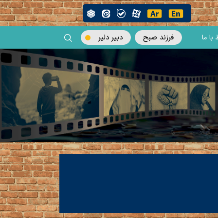
فرزند صبح
دبیر دلیر
 با ما