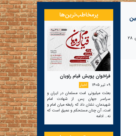
پرمخاطب‌ترین‌ها
ین
نمایش مرکزی آثار بخش مسابقه جشنواره در سینما فلسطین تهران از تاریخ 22 الی 28
فراخوان پویش قیام راویان
09 تیر 1405
اخبار
بعثت میلیونی امت مسلمان در ایران و
سراسر جهان پس از شهادت امام
شهیدمان، نشان داد که رابطه میان امام و
امت، آن چنان مستحکم و عمیق است که
نه…
ادامه