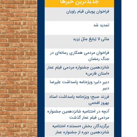
جدیدترین خبرها
فراخوان پویش قیام راویان
تمدید شد
مِثلی لا یُبایِعُ مِثلَ یَزید
فراخوان مردمی همکاری رسانه‌ای در
جنگ رمضان
شانزدهمین جشنواره مردمی فیلم عمار
«استان فارس»
دبیرِ دلیر؛ ویژه‌نامه پاسداشت علیرضا
دبیر
فرزند صبح؛ ویژه‌نامه پاسداشت استاد
بهروز افخمی
آنچه در اختتامیه شانزدهمین جشنواره
مردمی فیلم عمار گذشت
برگزیدگان بخش «مستند» اختتامیه
شانزدهمین دوره از جشنواره عمار