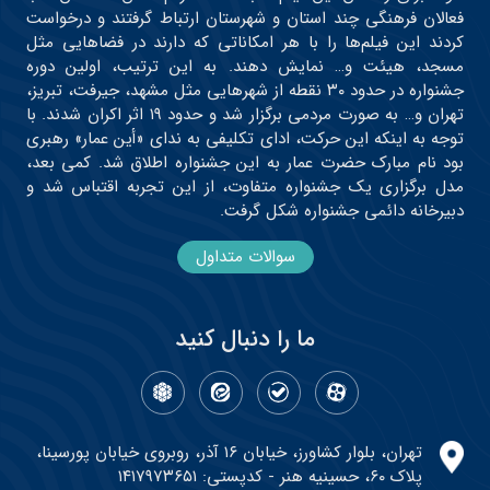
فعالان فرهنگی چند استان و شهرستان ارتباط گرفتند و درخواست
کردند این فیلم‌ها را با هر امکاناتی که دارند در فضاهایی مثل
مسجد، هیئت و… نمایش دهند. به این ترتیب، اولین دوره
جشنواره در حدود ۳۰ نقطه از شهرهایی مثل مشهد، جیرفت، تبریز،
تهران و… به صورت مردمی برگزار شد و حدود ۱۹ اثر اکران شدند. با
توجه به اینکه این حرکت، ادای تکلیفی به ندای «أین عمار» رهبری
بود نام مبارک حضرت عمار به این جشنواره اطلاق شد. کمی بعد،
مدل برگزاری یک جشنواره متفاوت، از این تجربه اقتباس شد و
دبیرخانه دائمی جشنواره شکل گرفت.
سوالات متداول
ما را دنبال کنید
تهران، بلوار کشاورز، خیابان ۱۶ آذر، روبروی خیابان پورسینا،
پلاک ۶۰، حسینیه هنر - کدپستی: ۱۴۱۷۹۷۳۶۵۱