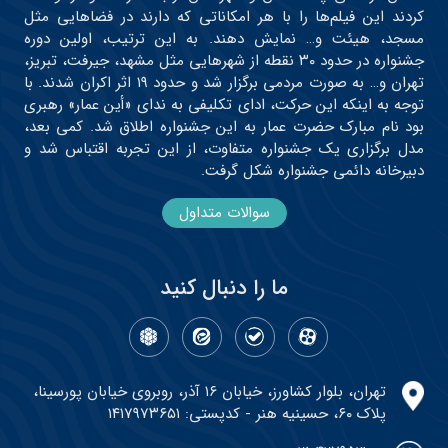
کردند این فیلم‌ها را با هر امکاناتی که دارند در فضاهایی مثل
مسجد، هیئت و… نمایش دهند. به این ترتیب، اولین دوره
جشنواره در حدود ۳۰ نقطه از شهرهایی مثل مشهد، جیرفت، تبریز،
تهران و… به صورت مردمی برگزار شد و حدود ۱۹ اثر اکران شدند. با
توجه به اینکه این حرکت، ادای تکلیفی به ندای «أین عمار» رهبری
بود نام مبارک حضرت عمار به این جشنواره اطلاق شد. کمی بعد،
مدل برگزاری یک جشنواره متفاوت، از این تجربه اقتباس شد و
دبیرخانه دائمی جشنواره شکل گرفت.
سوالات متداول
ما را دنبال کنید
تهران، بلوار کشاورز، خیابان ۱۶ آذر، روبروی خیابان پورسینا،
پلاک ۶۰، حسینیه هنر - کدپستی: ۱۴۱۷۹۷۳۶۵۱