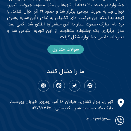
جشنواره در حدود ۳۰ نقطه از شهرهایی مثل مشهد، جیرفت، تبریز،
تهران و… به صورت مردمی برگزار شد و حدود ۱۹ اثر اکران شدند. با
توجه به اینکه این حرکت، ادای تکلیفی به ندای «أین عمار» رهبری
بود نام مبارک حضرت عمار به این جشنواره اطلاق شد. کمی بعد،
مدل برگزاری یک جشنواره متفاوت، از این تجربه اقتباس شد و
دبیرخانه دائمی جشنواره شکل گرفت.
سوالات متداول
ما را دنبال کنید
تهران، بلوار کشاورز، خیابان ۱۶ آذر، روبروی خیابان پورسینا،
پلاک ۶۰، حسینیه هنر - کدپستی: ۱۴۱۷۹۷۳۶۵۱
021-42795300