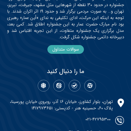
جشنواره در حدود ۳۰ نقطه از شهرهایی مثل مشهد، جیرفت، تبریز،
تهران و… به صورت مردمی برگزار شد و حدود ۱۹ اثر اکران شدند. با
توجه به اینکه این حرکت، ادای تکلیفی به ندای «أین عمار» رهبری
بود نام مبارک حضرت عمار به این جشنواره اطلاق شد. کمی بعد،
مدل برگزاری یک جشنواره متفاوت، از این تجربه اقتباس شد و
دبیرخانه دائمی جشنواره شکل گرفت.
سوالات متداول
ما را دنبال کنید
تهران، بلوار کشاورز، خیابان ۱۶ آذر، روبروی خیابان پورسینا،
پلاک ۶۰، حسینیه هنر - کدپستی: ۱۴۱۷۹۷۳۶۵۱
021-42795300