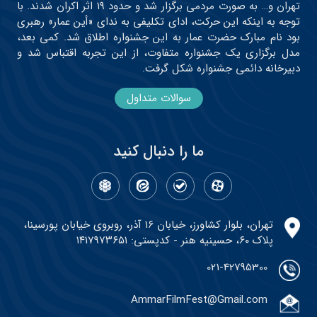
تهران و… به صورت مردمی برگزار شد و حدود ۱۹ اثر اکران شدند. با
توجه به اینکه این حرکت، ادای تکلیفی به ندای «أین عمار» رهبری
بود نام مبارک حضرت عمار به این جشنواره اطلاق شد. کمی بعد،
مدل برگزاری یک جشنواره متفاوت، از این تجربه اقتباس شد و
دبیرخانه دائمی جشنواره شکل گرفت.
سوالات متداول
ما را دنبال کنید
تهران، بلوار کشاورز، خیابان ۱۶ آذر، روبروی خیابان پورسینا،
پلاک ۶۰، حسینیه هنر - کدپستی: ۱۴۱۷۹۷۳۶۵۱
021-42795300
AmmarFilmFest@Gmail.com