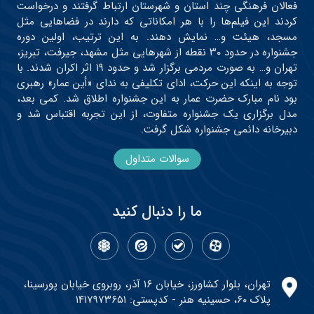
فعالان فرهنگی چند استان و شهرستان ارتباط گرفتند و درخواست
کردند این فیلم‌ها را با هر امکاناتی که دارند در فضاهایی مثل
مسجد، هیئت و… نمایش دهند. به این ترتیب، اولین دوره
جشنواره در حدود ۳۰ نقطه از شهرهایی مثل مشهد، جیرفت، تبریز،
تهران و… به صورت مردمی برگزار شد و حدود ۱۹ اثر اکران شدند. با
توجه به اینکه این حرکت، ادای تکلیفی به ندای «أین عمار» رهبری
بود نام مبارک حضرت عمار به این جشنواره اطلاق شد. کمی بعد،
مدل برگزاری یک جشنواره متفاوت، از این تجربه اقتباس شد و
دبیرخانه دائمی جشنواره شکل گرفت.
سوالات متداول
ما را دنبال کنید
تهران، بلوار کشاورز، خیابان ۱۶ آذر، روبروی خیابان پورسینا،
پلاک ۶۰، حسینیه هنر - کدپستی: ۱۴۱۷۹۷۳۶۵۱