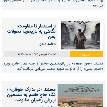
روایت‌های انسانی و عاطفی را در دل مسائل جهانی و سیاسی قرار
می‌دهد
از استعمار تا مقاومت؛
نگاهی به تاریخچه تحولات
یمن
فاطمه عبدی
تلویزیون
شنبه 30 فروردین 1404، ساعت 17:29
مستند «صور صعده» در پانزدهمین جشنواره فیلم عمار جایزه ویژه
«خنجر یمنی» را از خانواده شهید محمد میرزایی دریافت کرد
مستند «در تدارک طوفان» ؛
نگاه حاج قاسم به فلسطین
از زبان رهبران مقاومت