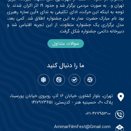
تهران و… به صورت مردمی برگزار شد و حدود ۱۹ اثر اکران شدند. با
توجه به اینکه این حرکت، ادای تکلیفی به ندای «أین عمار» رهبری
بود نام مبارک حضرت عمار به این جشنواره اطلاق شد. کمی بعد،
مدل برگزاری یک جشنواره متفاوت، از این تجربه اقتباس شد و
دبیرخانه دائمی جشنواره شکل گرفت.
سوالات متداول
ما را دنبال کنید
تهران، بلوار کشاورز، خیابان ۱۶ آذر، روبروی خیابان پورسینا،
پلاک ۶۰، حسینیه هنر - کدپستی: ۱۴۱۷۹۷۳۶۵۱
021-42795300
AmmarFilmFest@Gmail.com