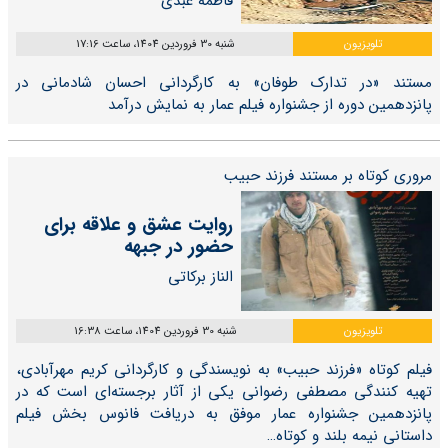
فاطمه عبدی
تلویزیون
شنبه 30 فروردین 1404، ساعت 17:16
مستند «در تدارک طوفان» به کارگردانی احسان شادمانی در
پانزدهمین دوره از جشنواره فیلم عمار به نمایش درآمد
مروری کوتاه بر مستند فرزند حبیب
روایت عشق و علاقه برای
حضور در جبهه
الناز برکاتی
تلویزیون
شنبه 30 فروردین 1404، ساعت 16:38
فیلم کوتاه «فرزند حبیب» به نویسندگی و کارگردانی کریم مهرآبادی،
تهیه کنندگی مصطفی رضوانی یکی از آثار برجسته‌ای است که در
پانزدهمین جشنواره عمار موفق به دریافت فانوس بخش فیلم
داستانی نیمه بلند و کوتاه…